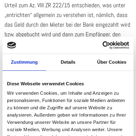
Urteil zum Az. VIII ZR 222/15 entschieden, was unter
„entrichten“ allgemein zu verstehen ist, nämlich, dass
das Geld durch den Mieter bei der Bank eingezahlt wird
bzw. abgebucht wird und dann zum Empfänger, den
Vermieter, geht.
Der BGH stellt in diesem Urteil fest, dass die schärfere
Zustimmung
Details
Über Cookies
Regelung aus dem Formularmietvertrag dem Mieter
das Risiko für Verzögerungen bei der Bank aufbürde.
Diese Webseite verwendet Cookies
Dies benachteilige laut der gesetzlichen Regelung die
Wir verwenden Cookies, um Inhalte und Anzeigen zu
Mieter, so der BGH, mit der Folge, dass die Klausel
personalisieren, Funktionen für soziale Medien anbieten
unwirksam ist. Verspätete Mietzinszahlungen schaden
zu können und die Zugriffe auf unsere Website zu
analysieren. Außerdem geben wir Informationen zu Ihrer
also in Zukunft nicht mehr. Sollten Sie Fragen zu dieser
Verwendung unserer Website an unsere Partner für
Thematik haben, können Sie sich gerne mit Herrn
soziale Medien, Werbung und Analysen weiter. Unsere