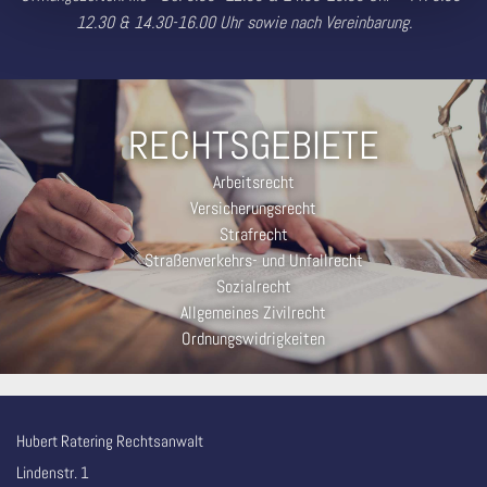
12.30 & 14.30-16.00 Uhr sowie nach Vereinbarung.
RECHTSGEBIETE
Arbeitsrecht
Versicherungsrecht
Strafrecht
Straßenverkehrs- und Unfallrecht
Sozialrecht
Allgemeines Zivilrecht
Ordnungswidrigkeiten
Hubert Ratering Rechtsanwalt
Lindenstr. 1