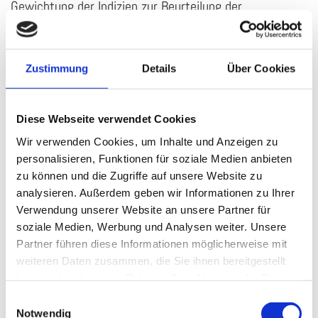
Gewichtung der Indizien zur Beurteilung der
Versicherungspflicht zu berücksichtigen. Sie führen im
Regelfall zur Annahme einer Eingliederung der
Zustimmung
Details
Über Cookies
Pflegefachkräfte in die Organisations- und
Weisungsstruktur der stationären Pflegeeinrichtung.
Unternehmerische Freiheiten sind bei der konkreten
Diese Webseite verwendet Cookies
Tätigkeit in einer stationären Pflegeeinrichtung kaum
Wir verwenden Cookies, um Inhalte und Anzeigen zu
personalisieren, Funktionen für soziale Medien anbieten
denkbar. Selbstständigkeit kann nur ausnahmsweise
zu können und die Zugriffe auf unsere Website zu
angenommen werden. Hierfür müssen gewichtige
analysieren. Außerdem geben wir Informationen zu Ihrer
Indizien sprechen. Bloße Freiräume bei der
Verwendung unserer Website an unsere Partner für
soziale Medien, Werbung und Analysen weiter. Unsere
Aufgabenerledigung, zum Beispiel ein Auswahlrecht der
Partner führen diese Informationen möglicherweise mit
zu pflegenden Personen oder bei der Reihenfolge der
weiteren Daten zusammen, die Sie ihnen bereitgestellt
einzelnen Pflegemaßnahmen, reichen hierfür nicht.
haben oder die sie im Rahmen Ihrer Nutzung der Dienste
gesammelt haben.
Ausgehend davon war die beigeladene Pflegefachkraft
Einwilligungsauswahl
Notwendig