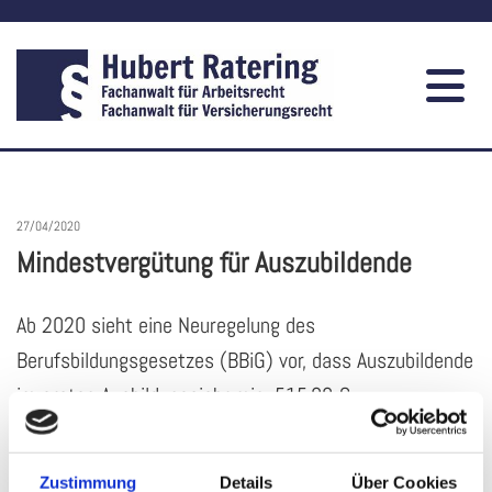
27/04/2020
Mindestvergütung für Auszubildende
Ab 2020 sieht eine Neuregelung des
Berufsbildungsgesetzes (BBiG) vor, dass Auszubildende
im ersten Ausbildungsjahr min. 515,00 €
Ausbildungsvergütung im Monat erhalten.
Bis 2023 soll die Mindestvergütung schrittweise auf
Zustimmung
Details
Über Cookies