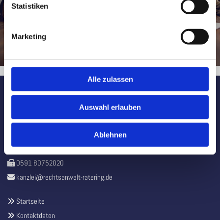
Strafrecht
Statistiken
Straßenverkehrs- und Unfallrecht
Sozialrecht
Marketing
Allgemeines Zivilrecht
Ordnungswidrigkeiten
Alle zulassen
Hubert Ratering Rechtsanwalt
Auswahl erlauben
Lindenstr. 1
49808 Lingen (Ems)
Ablehnen
0591 8075200

0591 80752020

kanzlei@rechtsanwalt-ratering.de

Startseite

Kontaktdaten
