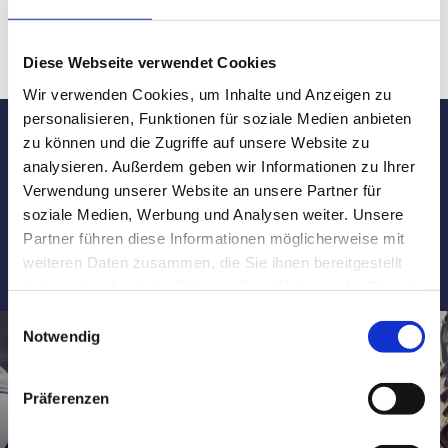
620,00 € angehoben werden.
Diese Webseite verwendet Cookies
Wir verwenden Cookies, um Inhalte und Anzeigen zu
personalisieren, Funktionen für soziale Medien anbieten
zu können und die Zugriffe auf unsere Website zu
Sie haben Fragen oder Anregungen? Rufen
analysieren. Außerdem geben wir Informationen zu Ihrer
Verwendung unserer Website an unsere Partner für
Sie uns an:
0591 8075200
soziale Medien, Werbung und Analysen weiter. Unsere
Öffnungszeiten: Mo - Do: 8.00 -12.30 & 14.30-18.00 Uhr + Fr: 8.00-
Partner führen diese Informationen möglicherweise mit
12.30 & 14.30-16.00 Uhr sowie nach Vereinbarung.
weiteren Daten zusammen, die Sie ihnen bereitgestellt
haben oder die sie im Rahmen Ihrer Nutzung der Dienste
gesammelt haben.
Einwilligungsauswahl
Notwendig
RECHTSGEBIETE
Präferenzen
Arbeitsrecht
Versicherungsrecht