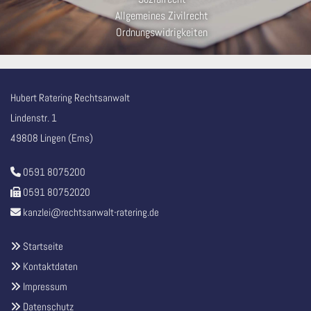
Allgemeines Zivilrecht
Ordnungswidrigkeiten
Hubert Ratering Rechtsanwalt
Lindenstr. 1
49808 Lingen (Ems)
0591 8075200

0591 80752020

kanzlei@rechtsanwalt-ratering.de

Startseite

Kontaktdaten

Impressum

Datenschutz
