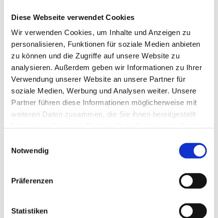
Feststellung der Unwirksamkeit der Kündigung des
Ausbildungsverhältnisses.
Diese Webseite verwendet Cookies
Das Arbeitsgericht hat der Klage stattgegeben, das
Wir verwenden Cookies, um Inhalte und Anzeigen zu
personalisieren, Funktionen für soziale Medien anbieten
Landesarbeitsgericht hat sie abgewiesen. Die Revision
zu können und die Zugriffe auf unsere Website zu
des Klägers hatte vor dem Sechsten Senat des
analysieren. Außerdem geben wir Informationen zu Ihrer
Bundesarbeitsgerichts keinen Erfolg. Die Kündigung
Verwendung unserer Website an unsere Partner für
soziale Medien, Werbung und Analysen weiter. Unsere
wurde gegenüber den Eltern des Klägers als dessen
Partner führen diese Informationen möglicherweise mit
gesetzlichen Vertreter erklärt.. Mit dem Einwurf in den
weiteren Daten zusammen, die Sie ihnen bereitgestellt
gemeinsamen Briefkasten der Familie war der Zugang
haben oder die sie im Rahmen Ihrer Nutzung der Dienste
gesammelt haben.
der Kündigung bewirkt. Die Ortsabwesenheit der Eltern
Einwilligungsauswahl
Notwendig
stand dem nicht entgegen. Für den Zugang reichte es
aus, dass das Schreiben in den Herrschaftsbereich der
Präferenzen
Eltern gelangt war und sie es unter normalen
Umständen zur Kenntnis nehmen konnte. Die
Statistiken