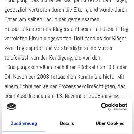
Kündigung. Das Schreiben war gerichtet an den Kläger,
gesetzlich vertreten durch die Eltern, und wurde durch
Boten am selben Tag in den gemeinsamen
Hausbriefkasten des Klägers und seiner an diesem Tag
verreisten Eltern eingeworfen. Dort fand es der Kläger
zwei Tage später und verständigte seine Mutter
telefonisch von der Kündigung, die von dem
Kündigungsschreiben nach ihrer Rückkehr am 03. oder
04. November 2008 tatsächlich Kenntnis erhielt. Mit
einem Schreiben seiner Prozessbevollmächtigten, das
beim Ausbildenden am 13. November 2008 einging,
wies der Kläger die Kündigung nach § 174 Satz 1 BGB
zurück, weil der Kündigung keine Vollmachtsurkunde
beigefügt war. Mit seiner Klage begehrt der Kläger die
Zustimmung
Details
Über Cookies