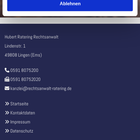
Ablehnen
Ordnungswidrigkeiten
Hubert Ratering Rechtsanwalt
Lindenstr. 1
49808 Lingen (Ems)
0591 8075200

0591 80752020

kanzlei@rechtsanwalt-ratering.de

Startseite

Kontaktdaten

Impressum

Datenschutz
