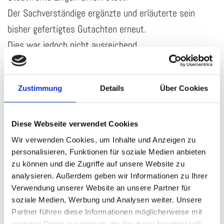
Der Sachverständige ergänzte und erläuterte sein
bisher gefertigtes Gutachten erneut.
Dies war jedoch nicht ausreichend.
Das Landgericht Osnabrück wird dem
Sachverständigen nunmehr mittels eines
Zustimmung
Details
Über Cookies
Hinweisbeschlusses detailliert Fragen zu den
Gaspreiserhöhungen stellen. Sobald dieser
Diese Webseite verwendet Cookies
Hinweisbeschluss vorliegt, werde ich darüber
Wir verwenden Cookies, um Inhalte und Anzeigen zu
berichten.
personalisieren, Funktionen für soziale Medien anbieten
Sofern Sie Fragen zu dieser Angelegenheit haben,
zu können und die Zugriffe auf unsere Website zu
analysieren. Außerdem geben wir Informationen zu Ihrer
können Sie sich gerne mit Herrn Rechtsanwalt Hubert
Verwendung unserer Website an unsere Partner für
Ratering in Verbindung setzen.
soziale Medien, Werbung und Analysen weiter. Unsere
Partner führen diese Informationen möglicherweise mit
weiteren Daten zusammen, die Sie ihnen bereitgestellt