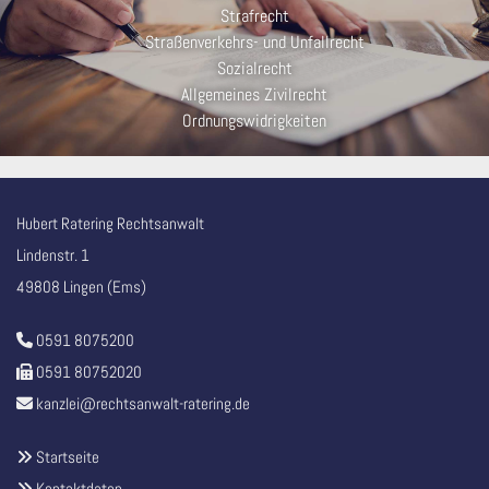
Strafrecht
Straßenverkehrs- und Unfallrecht
Sozialrecht
Allgemeines Zivilrecht
Ordnungswidrigkeiten
Hubert Ratering Rechtsanwalt
Lindenstr. 1
49808 Lingen (Ems)
0591 8075200

0591 80752020

kanzlei@rechtsanwalt-ratering.de

Startseite

Kontaktdaten
