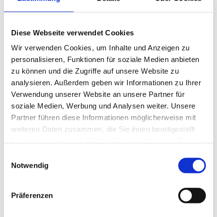
Siegburg führte aus, dass durch das Einschließen
seines Kollegen der Lagerist dem Kollegen
vorübergehend der Freiheit beraubt hatte. Nach
Diese Webseite verwendet Cookies
Ansicht des Gerichts wurde ferner das Eigentum des
Wir verwenden Cookies, um Inhalte und Anzeigen zu
personalisieren, Funktionen für soziale Medien anbieten
Arbeitgebers beschädigt, da die zerstörte Tür auf sein
zu können und die Zugriffe auf unsere Website zu
Verhalten zurückzuführen sei. Daher sei auch eine
analysieren. Außerdem geben wir Informationen zu Ihrer
vorherige Abmahnung nicht erforderlich. Auch eine
Verwendung unserer Website an unsere Partner für
soziale Medien, Werbung und Analysen weiter. Unsere
Weiterbeschäftigung des Klägers bis zum Ende einer
Partner führen diese Informationen möglicherweise mit
möglichen ordentlichen Kündigungsfrist sei für den
weiteren Daten zusammen, die Sie ihnen bereitgestellt
Arbeitgeber ebenfalls nicht zumutbar. Die
haben oder die sie im Rahmen Ihrer Nutzung der Dienste
gesammelt haben.
Kündigungsschutzklage war damit im Ergebnis
Einwilligungsauswahl
Notwendig
abzulehnen.
Präferenzen
Wenn Sie Fragen zu der Thematik haben, können Sie