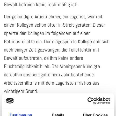
Gewalt befreien kann, rechtmäßig ist.
Der gekündigte Arbeitnehmer, ein Lagerist, war mit
einem Kollegen schon öfter in Streit geraten. Dieser
sperrte den Kollegen im folgendem auf einer
Betriebstoilette ein. Der eingesperrte Kollege sah sich
nach einiger Zeit gezwungen, die Toilettentür mit
Gewalt aufzutreten, da ihm keine andere
Fluchtmöglichkeit blieb. Der Arbeitgeber kündigte
daraufhin das seit gut einem Jahr bestehende
Arbeitsverhältnis mit dem Lageristen fristlos aus
wichtigem Grund.
Der Lagerist erhob Kündigungsschutzklage, die das
Arbeitsgericht Siegburg ablehnte. Das Arbeitsgericht
Zustimmung
Details
Über Cookies