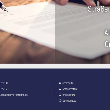
Straßen
A
O
075200
Startseite

0752020
Kontaktdaten

rechtsanwalt-ratering.de
Impressum

Datenschutz
