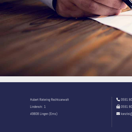
Hubert Ratering Rechtsanwalt
0591 8

Lindenstr. 1
0591 8

49808 Lingen (Ems)
kanzlei@
