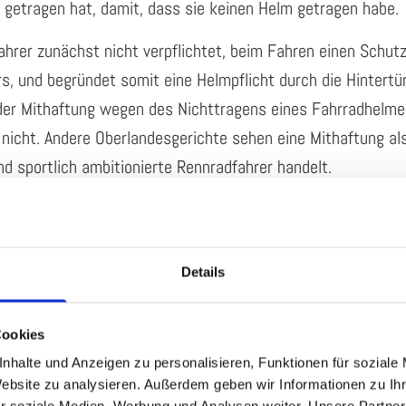
 getragen hat, damit, dass sie keinen Helm getragen habe.
hrer zunächst nicht verpflichtet, beim Fahren einen Schut
s, und begründet somit eine Helmpflicht durch die Hintertü
der Mithaftung wegen des Nichttragens eines Fahrradhelmes
 nicht. Andere Oberlandesgerichte sehen eine Mithaftung al
d sportlich ambitionierte Rennradfahrer handelt.
richte das Urteil des Oberlandesgerichts Schleswig – Hols
ist aus Gründen der Prävention natürlich das Tragen eines 
können Sie sich gerne mit Herrn Rechtsanwalt Hubert Rater
Details
Cookies
nhalte und Anzeigen zu personalisieren, Funktionen für soziale
Website zu analysieren. Außerdem geben wir Informationen zu I