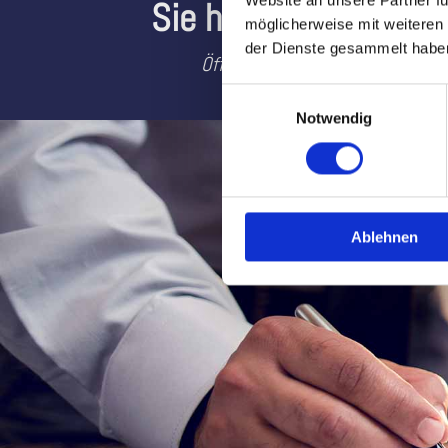
Website an unsere Partner fü
Sie haben Fragen od
möglicherweise mit weiteren
der Dienste gesammelt habe
Öffnungszeiten: Mo - Do: 8.00 -
Einwilligungsauswahl
Notwendig
Ablehnen