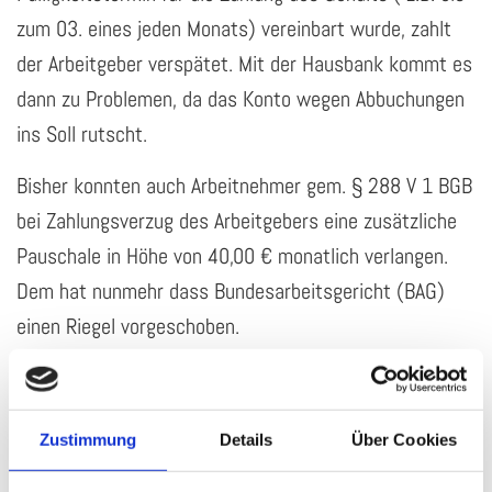
zum 03. eines jeden Monats) vereinbart wurde, zahlt
der Arbeitgeber verspätet. Mit der Hausbank kommt es
dann zu Problemen, da das Konto wegen Abbuchungen
ins Soll rutscht.
Bisher konnten auch Arbeitnehmer gem. § 288 V 1 BGB
bei Zahlungsverzug des Arbeitgebers eine zusätzliche
Pauschale in Höhe von 40,00 € monatlich verlangen.
Dem hat nunmehr dass Bundesarbeitsgericht (BAG)
einen Riegel vorgeschoben.
Nach einem Urteil des BAG vom 25. 09. 2018 – AZ. 8
AZR 26/18 hat ein Arbeitnehmer gegenüber seinem
Arbeitgeber keinen Anspruch auf Zahlung der
Zustimmung
Details
Über Cookies
Verzugspauschale in Höhe von 40,00 €, wenn der