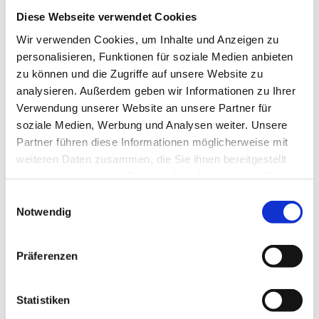
Arbeitgeber die Arbeitsvergütung nicht pünktlich zahlt.
Diese Webseite verwendet Cookies
Das BAG begründet seine ablehnende Haltung mit der
Wir verwenden Cookies, um Inhalte und Anzeigen zu
arbeitsgerichtlichen Sonderregelung des § 12 a I 1
personalisieren, Funktionen für soziale Medien anbieten
ArbGG, der einen Kostenerstattungsanspruch sowie
zu können und die Zugriffe auf unsere Website zu
analysieren. Außerdem geben wir Informationen zu Ihrer
einen materiell – rechtlichen Erstattungsanspruch in
Verwendung unserer Website an unsere Partner für
der ersten Instanz ausschließt.
soziale Medien, Werbung und Analysen weiter. Unsere
Ob diese Rechtsauffassung richtig ist, werden
Partner führen diese Informationen möglicherweise mit
weiteren Daten zusammen, die Sie ihnen bereitgestellt
vielleicht letztendlich das Bundesverfassungsgericht
haben oder die sie im Rahmen Ihrer Nutzung der Dienste
oder der EuGH entscheiden.
gesammelt haben.
Einwilligungsauswahl
Sobald es dazu Neuigkeiten gibt, informiere ich Sie.
Notwendig
Sofern Sie Fragen zu dieser Thematik haben, können
Sie sich gerne mit Herrn RA Hubert Ratering –
Präferenzen
Fachanwalt für Arbeitsrecht – in Verbindung setzten.
Statistiken