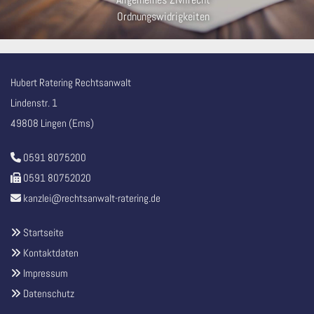
Ordnungswidrigkeiten
Hubert Ratering Rechtsanwalt
Lindenstr. 1
49808 Lingen (Ems)
0591 8075200

0591 80752020

kanzlei@rechtsanwalt-ratering.de

Startseite

Kontaktdaten

Impressum

Datenschutz
