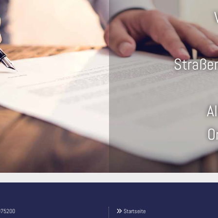
Straßen
A
O
075200
Startseite
