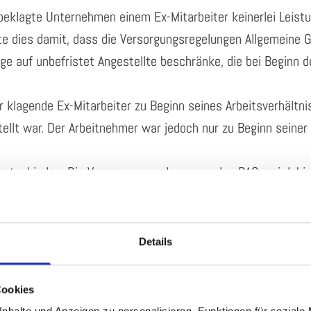
beklagte Unternehmen einem Ex-Mitarbeiter keinerlei Leistu
 dies damit, dass die Versorgungsregelungen Allgemeine G
rge auf unbefristet Angestellte beschränke, die bei Beginn 
r klagende Ex-Mitarbeiter zu Beginn seines Arbeitsverhältni
ellt war. Der Arbeitnehmer war jedoch nur zu Beginn seiner
entschieden. Die Versorgungsordnung, so das BAG, sei dahi
ei. Das gelte unabhängig davon, ob zunächst ein befristetes
r folgt.
 können Sie sich gerne mit Herrn Rechtsanwalt Hubert Rater
Details
Cookies