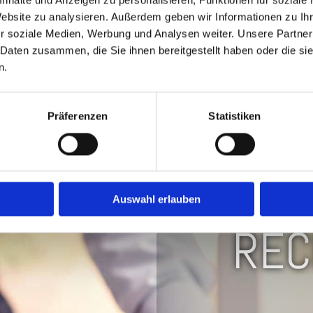
nhalte und Anzeigen zu personalisieren, Funktionen für soziale
Website zu analysieren. Außerdem geben wir Informationen zu I
r soziale Medien, Werbung und Analysen weiter. Unsere Partner
 Daten zusammen, die Sie ihnen bereitgestellt haben oder die s
n.
er Anregungen? Rufen Sie uns a
12.30 & 14.30-18.00 Uhr + Fr: 8.00-12.30 & 14.30-16.00 Uh
Präferenzen
Statistiken
Auswahl erlauben
REC