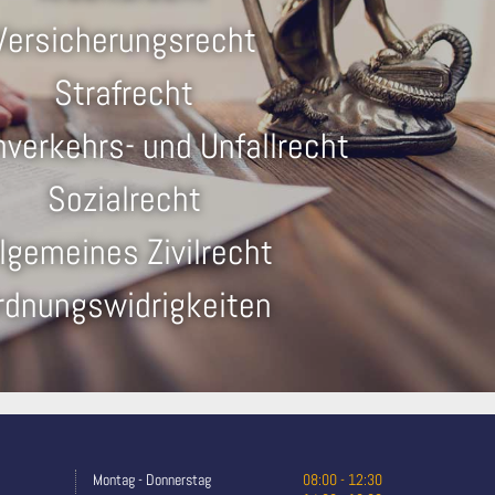
Versicherungsrecht
Strafrecht
verkehrs- und Unfallrecht
Sozialrecht
llgemeines Zivilrecht
rdnungswidrigkeiten
Montag - Donnerstag
08:00 - 12:30