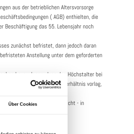
ngen aus der betrieblichen Altersvorsorge
eschäftsbedingungen ( AGB) enthielten, die
der Beschäftigung das 55. Lebensjahr noch
sses zunächst befristet, dann jedoch daran
 befristeten Anstellung unter dem geforderten
ngehend auszulegen, dass das Höchstalter bei
 oder unbefristetes Arbeitsverhältnis vorlag,
ing –Fachanwalt für Arbeitsrecht - in
Über Cookies