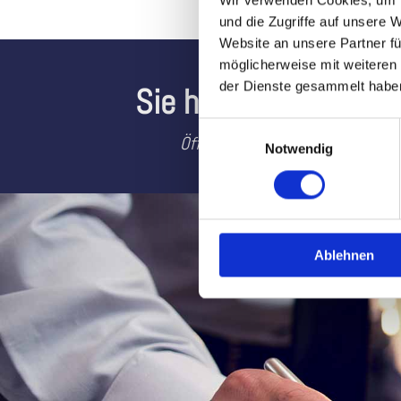
Wir verwenden Cookies, um I
und die Zugriffe auf unsere 
Website an unsere Partner fü
möglicherweise mit weiteren
der Dienste gesammelt habe
Sie haben Fragen od
Einwilligungsauswahl
Öffnungszeiten: Mo - Do: 8.00 -
Notwendig
Ablehnen