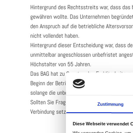
Hintergrund des Rechtsstreits war, dass das 
gewähren wollte. Das Unternehmen begründete
den Anspruch auf die betriebliche Altersvorso
nicht vollendet haben.
Hintergrund dieser Entscheidung war, dass de
unmittelbar angeschlossen unbefristet angest
Höchstalter von 55 Jahren.
Das BAG hat zu Gunsten des Ex-Mitarbeiters 
Beginn der Betriebszugehörigkeit maßgeblich s
solange die unbefristete Anstellung unmittelba
Sollten Sie Fragen zu dieser Thematik haben,
Zustimmung
Verbindung setzen.
Diese Webseite verwendet 