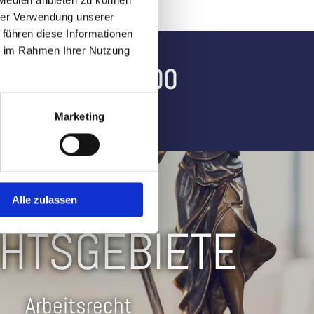
 Medien anbieten zu können
hrer Verwendung unserer
 führen diese Informationen
ie im Rahmen Ihrer Nutzung
n:
0591 8075200
r sowie nach Vereinbarung.
Marketing
Alle zulassen
HTSGEBIETE
Arbeitsrecht