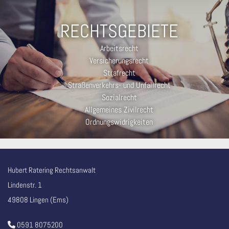
RECHTSGEBIETE
Arbeitsrecht
Versicherungsrecht
Strafrecht
Straßenverkehrs- und Unfallrecht
Sozialrecht
Allgemeines Zivilrecht
Ordnungswidrigkeiten
Hubert Ratering Rechtsanwalt
Lindenstr. 1
49808 Lingen (Ems)
0591 8075200
