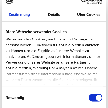
Ihrerseits an den Schuldner unterbrechen nicht die
Verjährung, sind somit sinnlos.
Prüfen Sie daher bitte sämtliche offene Rechnungen
Zustimmung
Details
Über Cookies
aus dem Jahre 2013.
Unabhängig davon gibt es spezielle
Diese Webseite verwendet Cookies
Verjährungsregelungen, die kürzer sein können als die
Wir verwenden Cookies, um Inhalte und Anzeigen zu
personalisieren, Funktionen für soziale Medien anbieten
allgemeine Verjährungsfrist von 3 Jahren.
zu können und die Zugriffe auf unsere Website zu
Dies sind insbesondere:
analysieren. Außerdem geben wir Informationen zu Ihrer
– 6 Monate beträgt die Verjährungsfrist bei
Verwendung unserer Website an unsere Partner für
soziale Medien, Werbung und Analysen weiter. Unsere
Ersatzansprüchen z. B. aus Miete und Leihe wegen
Partner führen diese Informationen möglicherweise mit
Veränderung/Verschlechterung der Sache, beginnt ab
weiteren Daten zusammen, die Sie ihnen bereitgestellt
Rückerhalt der Sache
haben oder die sie im Rahmen Ihrer Nutzung der Dienste
gesammelt haben.
– 1 Jahr beträgt die Verjährungsfrist ab
Einwilligungsauswahl
Notwendig
Ablieferung der Ware bei Fracht- und Speditionskosten