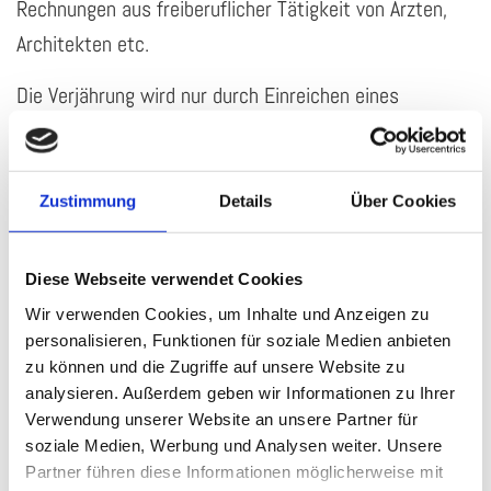
Rechnungen aus freiberuflicher Tätigkeit von Ärzten,
Architekten etc.
Die Verjährung wird nur durch Einreichen eines
Antrages auf gerichtlichen Mahnbescheid oder durch
gerichtliche Klage unterbrochen. Unterliegen Sie nicht
dem Irrtum, dass Sie durch außergerichtliche
Zustimmung
Details
Über Cookies
Aufforderungs – oder Mahnschreiben – an den
Schuldner die Verjährung unterbrechen können. Dies
Diese Webseite verwendet Cookies
gelingt nur durch Einreichung eines gerichtlichen
Wir verwenden Cookies, um Inhalte und Anzeigen zu
Mahnbescheides oder Klage bis zum 31. 12. 2014.
personalisieren, Funktionen für soziale Medien anbieten
zu können und die Zugriffe auf unsere Website zu
Sollten Sie Fragen zu dieser Thematik haben, können
analysieren. Außerdem geben wir Informationen zu Ihrer
Sie sich gerne mit Herrn Rechtsanwalt Hubert Ratering
Verwendung unserer Website an unsere Partner für
in Verbindung setzen.
soziale Medien, Werbung und Analysen weiter. Unsere
Partner führen diese Informationen möglicherweise mit