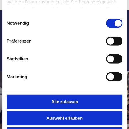
weiteren Daten zusammen, die Sie ihnen bereitgestellt
haben oder die sie im Rahmen Ihrer Nutzung der Dienste
gesammelt haben.
Einwilligungsauswahl
Notwendig
Sie haben Fragen oder Anregungen? Rufen
Sie uns an:
0591 8075200
Präferenzen
Öffnungszeiten: Mo - Do: 8.00 -12.30 & 14.30-18.00 Uhr + Fr: 8.00-
12.30 & 14.30-16.00 Uhr sowie nach Vereinbarung.
Statistiken
Marketing
RECHTSGEBIETE
Arbeitsrecht
Alle zulassen
Versicherungsrecht
Strafrecht
Auswahl erlauben
Straßenverkehrs- und Unfallrecht
Sozialrecht