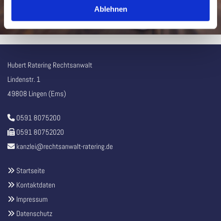
Allgemeines Zivilrecht
Ablehnen
Ordnungswidrigkeiten
Hubert Ratering Rechtsanwalt
Lindenstr. 1
49808 Lingen (Ems)
0591 8075200

0591 80752020

kanzlei@rechtsanwalt-ratering.de

Startseite

Kontaktdaten

Impressum

Datenschutz
